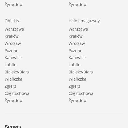
Żyrardów
Żyrardów
Obiekty
Hale i magazyny
Warszawa
Warszawa
Kraków
Kraków
Wrocław
Wrocław
Poznań
Poznań
Katowice
Katowice
Lublin
Lublin
Bielsko-Biała
Bielsko-Biała
Wieliczka
Wieliczka
Zgierz
Zgierz
Częstochowa
Częstochowa
Żyrardów
Żyrardów
Serwis