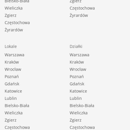
Bielsko-Biała
Zgierz
Wieliczka
Częstochowa
Zgierz
Żyrardów
Częstochowa
Żyrardów
Lokale
Działki
Warszawa
Warszawa
Kraków
Kraków
Wrocław
Wrocław
Poznań
Poznań
Gdańsk
Gdańsk
Katowice
Katowice
Lublin
Lublin
Bielsko-Biała
Bielsko-Biała
Wieliczka
Wieliczka
Zgierz
Zgierz
Częstochowa
Częstochowa