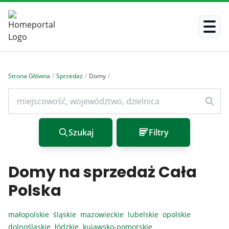
Strona Główna
/
Sprzedaż
/
Domy
/
Szukaj
Filtry
Domy na sprzedaż Cała
Polska
małopolskie
śląskie
mazowieckie
lubelskie
opolskie
dolnośląskie
łódzkie
kujawsko-pomorskie