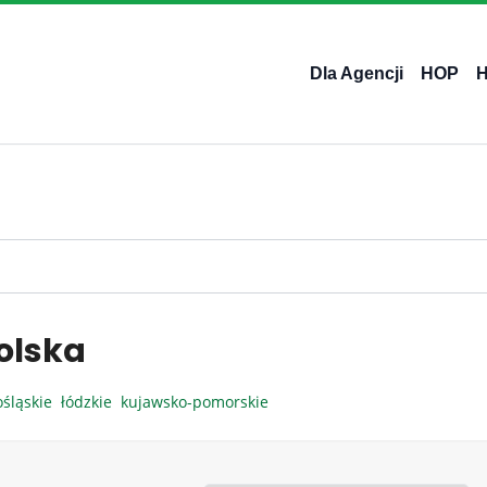
Dla Agencji
HOP
olska
ośląskie
łódzkie
kujawsko-pomorskie