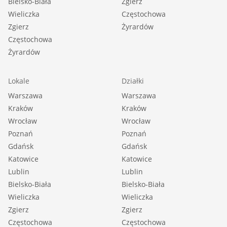
Bielsko-Biała
Zgierz
Wieliczka
Częstochowa
Zgierz
Żyrardów
Częstochowa
Żyrardów
Lokale
Działki
Warszawa
Warszawa
Kraków
Kraków
Wrocław
Wrocław
Poznań
Poznań
Gdańsk
Gdańsk
Katowice
Katowice
Lublin
Lublin
Bielsko-Biała
Bielsko-Biała
Wieliczka
Wieliczka
Zgierz
Zgierz
Częstochowa
Częstochowa