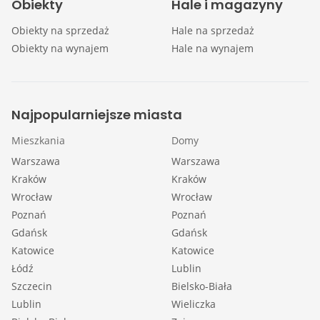
Obiekty
Hale i magazyny
Obiekty na sprzedaż
Hale na sprzedaż
Obiekty na wynajem
Hale na wynajem
Najpopularniejsze miasta
Mieszkania
Domy
Warszawa
Warszawa
Kraków
Kraków
Wrocław
Wrocław
Poznań
Poznań
Gdańsk
Gdańsk
Katowice
Katowice
Łódź
Lublin
Szczecin
Bielsko-Biała
Lublin
Wieliczka