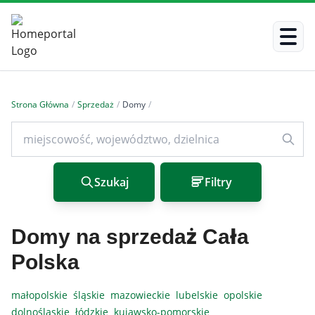
Strona Główna
/
Sprzedaż
/
Domy
/
Szukaj
Filtry
Domy na sprzedaż Cała
Polska
małopolskie
śląskie
mazowieckie
lubelskie
opolskie
dolnośląskie
łódzkie
kujawsko-pomorskie