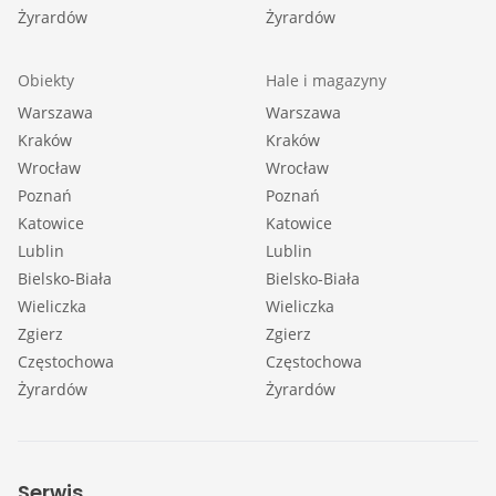
Żyrardów
Żyrardów
Obiekty
Hale i magazyny
Warszawa
Warszawa
Kraków
Kraków
Wrocław
Wrocław
Poznań
Poznań
Katowice
Katowice
Lublin
Lublin
Bielsko-Biała
Bielsko-Biała
Wieliczka
Wieliczka
Zgierz
Zgierz
Częstochowa
Częstochowa
Żyrardów
Żyrardów
Serwis