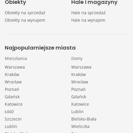
Obiekty
Hale i magazyny
Obiekty na sprzedaż
Hale na sprzedaż
Obiekty na wynajem
Hale na wynajem
Najpopularniejsze miasta
Mieszkania
Domy
Warszawa
Warszawa
Kraków
Kraków
Wrocław
Wrocław
Poznań
Poznań
Gdańsk
Gdańsk
Katowice
Katowice
Łódź
Lublin
Szczecin
Bielsko-Biała
Lublin
Wieliczka