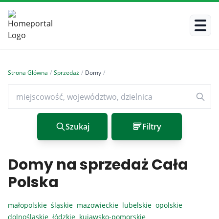
Strona Główna
/
Sprzedaż
/
Domy
/
Szukaj
Filtry
Domy na sprzedaż Cała
Polska
małopolskie
śląskie
mazowieckie
lubelskie
opolskie
dolnośląskie
łódzkie
kujawsko-pomorskie