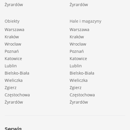
Żyrardów
Żyrardów
Obiekty
Hale i magazyny
Warszawa
Warszawa
Kraków
Kraków
Wrocław
Wrocław
Poznań
Poznań
Katowice
Katowice
Lublin
Lublin
Bielsko-Biała
Bielsko-Biała
Wieliczka
Wieliczka
Zgierz
Zgierz
Częstochowa
Częstochowa
Żyrardów
Żyrardów
Serwis