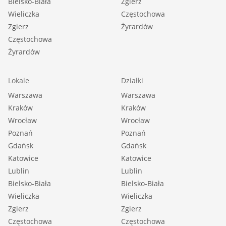
Bielsko-Biała
Zgierz
Wieliczka
Częstochowa
Zgierz
Żyrardów
Częstochowa
Żyrardów
Lokale
Działki
Warszawa
Warszawa
Kraków
Kraków
Wrocław
Wrocław
Poznań
Poznań
Gdańsk
Gdańsk
Katowice
Katowice
Lublin
Lublin
Bielsko-Biała
Bielsko-Biała
Wieliczka
Wieliczka
Zgierz
Zgierz
Częstochowa
Częstochowa