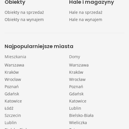
Obiekty
Hale i magazyny
Obiekty na sprzedaż
Hale na sprzedaż
Obiekty na wynajem
Hale na wynajem
Najpopularniejsze miasta
Mieszkania
Domy
Warszawa
Warszawa
Kraków
Kraków
Wrocław
Wrocław
Poznań
Poznań
Gdańsk
Gdańsk
Katowice
Katowice
Łódź
Lublin
Szczecin
Bielsko-Biała
Lublin
Wieliczka