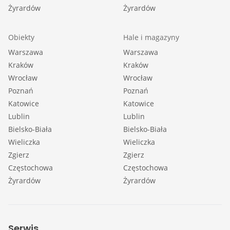
Żyrardów
Żyrardów
Obiekty
Hale i magazyny
Warszawa
Warszawa
Kraków
Kraków
Wrocław
Wrocław
Poznań
Poznań
Katowice
Katowice
Lublin
Lublin
Bielsko-Biała
Bielsko-Biała
Wieliczka
Wieliczka
Zgierz
Zgierz
Częstochowa
Częstochowa
Żyrardów
Żyrardów
Serwis