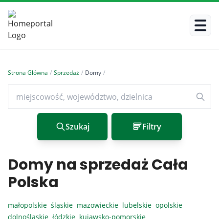
Strona Główna
/
Sprzedaż
/
Domy
/
Szukaj
Filtry
Domy na sprzedaż Cała
Polska
małopolskie
śląskie
mazowieckie
lubelskie
opolskie
dolnośląskie
łódzkie
kujawsko-pomorskie