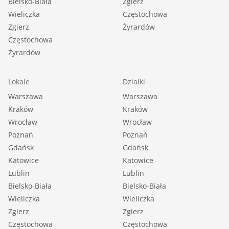
Bielsko-Biała
Zgierz
Wieliczka
Częstochowa
Zgierz
Żyrardów
Częstochowa
Żyrardów
Lokale
Działki
Warszawa
Warszawa
Kraków
Kraków
Wrocław
Wrocław
Poznań
Poznań
Gdańsk
Gdańsk
Katowice
Katowice
Lublin
Lublin
Bielsko-Biała
Bielsko-Biała
Wieliczka
Wieliczka
Zgierz
Zgierz
Częstochowa
Częstochowa