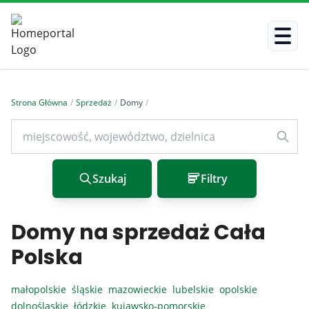
Strona Główna
/
Sprzedaż
/
Domy
/
Szukaj
Filtry
Domy na sprzedaż Cała
Polska
małopolskie
śląskie
mazowieckie
lubelskie
opolskie
dolnośląskie
łódzkie
kujawsko-pomorskie