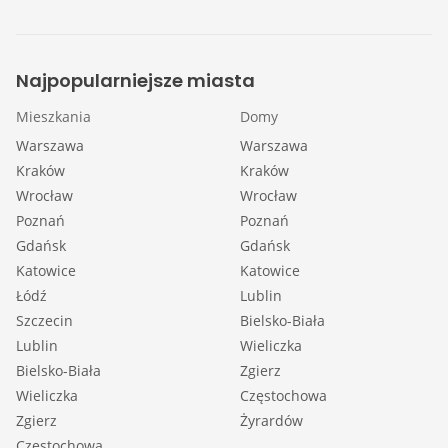
Najpopularniejsze miasta
Mieszkania
Domy
Warszawa
Warszawa
Kraków
Kraków
Wrocław
Wrocław
Poznań
Poznań
Gdańsk
Gdańsk
Katowice
Katowice
Łódź
Lublin
Szczecin
Bielsko-Biała
Lublin
Wieliczka
Bielsko-Biała
Zgierz
Wieliczka
Częstochowa
Zgierz
Żyrardów
Częstochowa