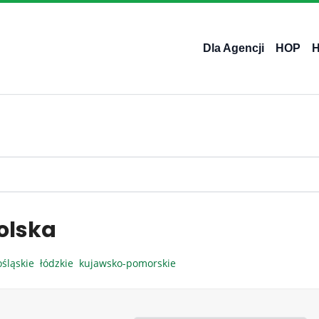
Dla Agencji
HOP
olska
ośląskie
łódzkie
kujawsko-pomorskie