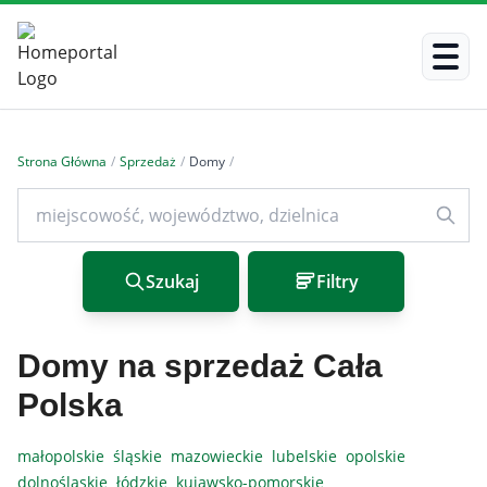
Strona Główna
/
Sprzedaż
/
Domy
/
Szukaj
Filtry
Domy na sprzedaż Cała
Polska
małopolskie
śląskie
mazowieckie
lubelskie
opolskie
dolnośląskie
łódzkie
kujawsko-pomorskie