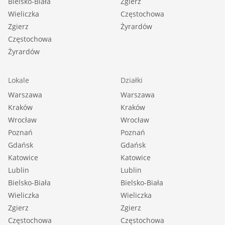
Bielsko-Biała
Zgierz
Wieliczka
Częstochowa
Zgierz
Żyrardów
Częstochowa
Żyrardów
Lokale
Działki
Warszawa
Warszawa
Kraków
Kraków
Wrocław
Wrocław
Poznań
Poznań
Gdańsk
Gdańsk
Katowice
Katowice
Lublin
Lublin
Bielsko-Biała
Bielsko-Biała
Wieliczka
Wieliczka
Zgierz
Zgierz
Częstochowa
Częstochowa