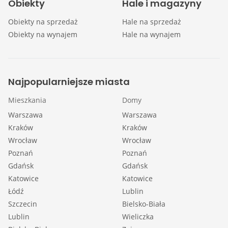
Obiekty
Hale i magazyny
Obiekty na sprzedaż
Hale na sprzedaż
Obiekty na wynajem
Hale na wynajem
Najpopularniejsze miasta
Mieszkania
Domy
Warszawa
Warszawa
Kraków
Kraków
Wrocław
Wrocław
Poznań
Poznań
Gdańsk
Gdańsk
Katowice
Katowice
Łódź
Lublin
Szczecin
Bielsko-Biała
Lublin
Wieliczka