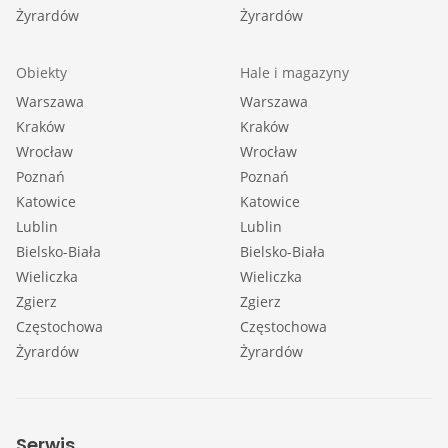
Żyrardów
Żyrardów
Obiekty
Hale i magazyny
Warszawa
Warszawa
Kraków
Kraków
Wrocław
Wrocław
Poznań
Poznań
Katowice
Katowice
Lublin
Lublin
Bielsko-Biała
Bielsko-Biała
Wieliczka
Wieliczka
Zgierz
Zgierz
Częstochowa
Częstochowa
Żyrardów
Żyrardów
Serwis