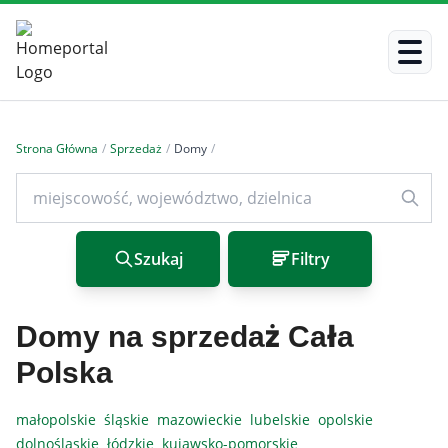
Strona Główna
/
Sprzedaż
/
Domy
/
Szukaj
Filtry
Domy na sprzedaż Cała
Polska
małopolskie
śląskie
mazowieckie
lubelskie
opolskie
dolnośląskie
łódzkie
kujawsko-pomorskie