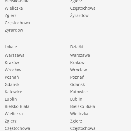
Bielsko-Biała
Zgierz
Wieliczka
Częstochowa
Zgierz
Żyrardów
Częstochowa
Żyrardów
Lokale
Działki
Warszawa
Warszawa
Kraków
Kraków
Wrocław
Wrocław
Poznań
Poznań
Gdańsk
Gdańsk
Katowice
Katowice
Lublin
Lublin
Bielsko-Biała
Bielsko-Biała
Wieliczka
Wieliczka
Zgierz
Zgierz
Częstochowa
Częstochowa