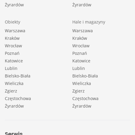
Żyrardów
Żyrardów
Obiekty
Hale i magazyny
Warszawa
Warszawa
Kraków
Kraków
Wrocław
Wrocław
Poznań
Poznań
Katowice
Katowice
Lublin
Lublin
Bielsko-Biała
Bielsko-Biała
Wieliczka
Wieliczka
Zgierz
Zgierz
Częstochowa
Częstochowa
Żyrardów
Żyrardów
Serwis