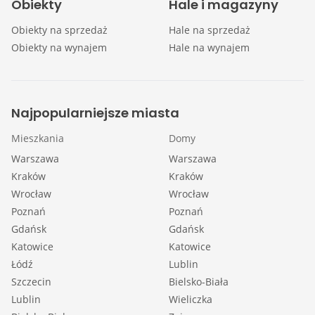
Obiekty
Hale i magazyny
Obiekty na sprzedaż
Hale na sprzedaż
Obiekty na wynajem
Hale na wynajem
Najpopularniejsze miasta
Mieszkania
Domy
Warszawa
Warszawa
Kraków
Kraków
Wrocław
Wrocław
Poznań
Poznań
Gdańsk
Gdańsk
Katowice
Katowice
Łódź
Lublin
Szczecin
Bielsko-Biała
Lublin
Wieliczka