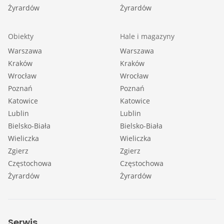
Żyrardów
Żyrardów
Obiekty
Hale i magazyny
Warszawa
Warszawa
Kraków
Kraków
Wrocław
Wrocław
Poznań
Poznań
Katowice
Katowice
Lublin
Lublin
Bielsko-Biała
Bielsko-Biała
Wieliczka
Wieliczka
Zgierz
Zgierz
Częstochowa
Częstochowa
Żyrardów
Żyrardów
Serwis