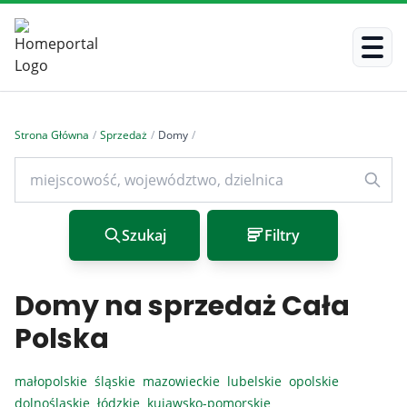
Strona Główna
/
Sprzedaż
/
Domy
/
Szukaj
Filtry
Domy na sprzedaż Cała
Polska
małopolskie
śląskie
mazowieckie
lubelskie
opolskie
dolnośląskie
łódzkie
kujawsko-pomorskie