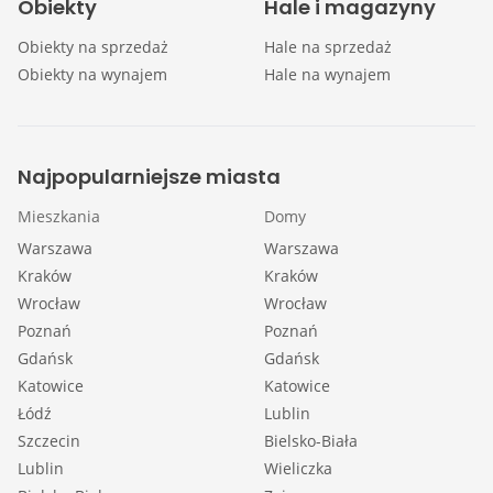
Obiekty
Hale i magazyny
Obiekty na sprzedaż
Hale na sprzedaż
Obiekty na wynajem
Hale na wynajem
Najpopularniejsze miasta
Mieszkania
Domy
Warszawa
Warszawa
Kraków
Kraków
Wrocław
Wrocław
Poznań
Poznań
Gdańsk
Gdańsk
Katowice
Katowice
Łódź
Lublin
Szczecin
Bielsko-Biała
Lublin
Wieliczka