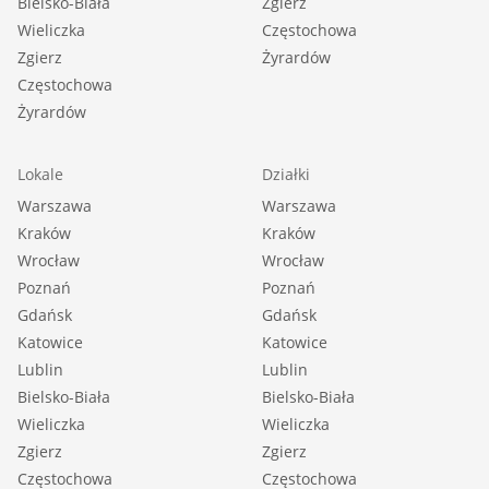
Bielsko-Biała
Zgierz
Wieliczka
Częstochowa
Zgierz
Żyrardów
Częstochowa
Żyrardów
Lokale
Działki
Warszawa
Warszawa
Kraków
Kraków
Wrocław
Wrocław
Poznań
Poznań
Gdańsk
Gdańsk
Katowice
Katowice
Lublin
Lublin
Bielsko-Biała
Bielsko-Biała
Wieliczka
Wieliczka
Zgierz
Zgierz
Częstochowa
Częstochowa