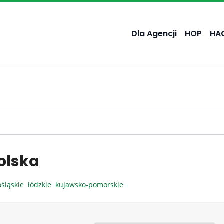
Dla Agencji
HOP
HA
olska
ośląskie
łódzkie
kujawsko-pomorskie