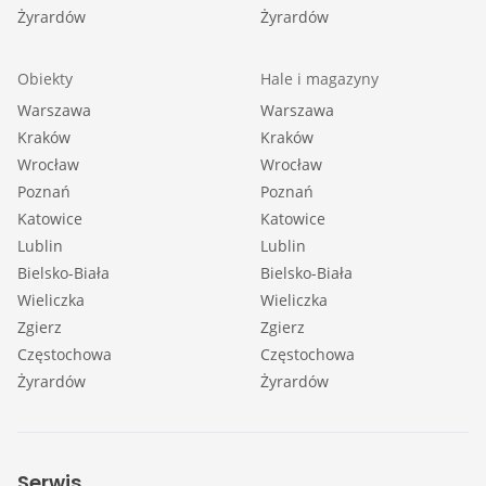
Żyrardów
Żyrardów
Obiekty
Hale i magazyny
Warszawa
Warszawa
Kraków
Kraków
Wrocław
Wrocław
Poznań
Poznań
Katowice
Katowice
Lublin
Lublin
Bielsko-Biała
Bielsko-Biała
Wieliczka
Wieliczka
Zgierz
Zgierz
Częstochowa
Częstochowa
Żyrardów
Żyrardów
Serwis