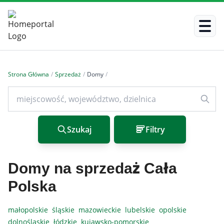
Strona Główna
/
Sprzedaż
/
Domy
/
Szukaj
Filtry
Domy na sprzedaż Cała
Polska
małopolskie
śląskie
mazowieckie
lubelskie
opolskie
dolnośląskie
łódzkie
kujawsko-pomorskie