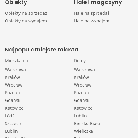
Obiekty
Hale i magazyny
Obiekty na sprzedaż
Hale na sprzedaż
Obiekty na wynajem
Hale na wynajem
Najpopularniejsze miasta
Mieszkania
Domy
Warszawa
Warszawa
Kraków
Kraków
Wrocław
Wrocław
Poznań
Poznań
Gdańsk
Gdańsk
Katowice
Katowice
Łódź
Lublin
Szczecin
Bielsko-Biała
Lublin
Wieliczka