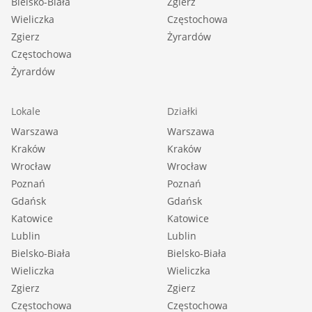
Bielsko-Biała
Zgierz
Wieliczka
Częstochowa
Zgierz
Żyrardów
Częstochowa
Żyrardów
Lokale
Działki
Warszawa
Warszawa
Kraków
Kraków
Wrocław
Wrocław
Poznań
Poznań
Gdańsk
Gdańsk
Katowice
Katowice
Lublin
Lublin
Bielsko-Biała
Bielsko-Biała
Wieliczka
Wieliczka
Zgierz
Zgierz
Częstochowa
Częstochowa