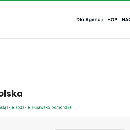
Dla Agencji
HOP
HA
olska
ośląskie
łódzkie
kujawsko-pomorskie