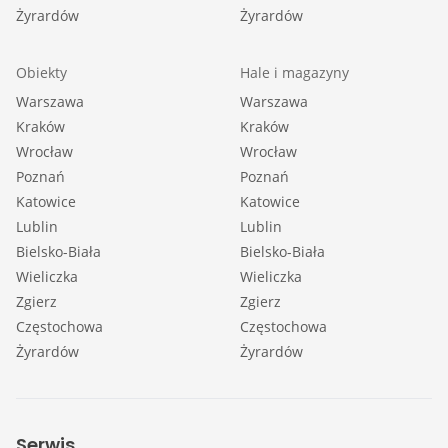
Żyrardów
Żyrardów
Obiekty
Hale i magazyny
Warszawa
Warszawa
Kraków
Kraków
Wrocław
Wrocław
Poznań
Poznań
Katowice
Katowice
Lublin
Lublin
Bielsko-Biała
Bielsko-Biała
Wieliczka
Wieliczka
Zgierz
Zgierz
Częstochowa
Częstochowa
Żyrardów
Żyrardów
Serwis