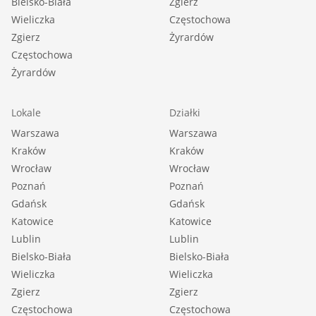
Bielsko-Biała
Zgierz
Wieliczka
Częstochowa
Zgierz
Żyrardów
Częstochowa
Żyrardów
Lokale
Działki
Warszawa
Warszawa
Kraków
Kraków
Wrocław
Wrocław
Poznań
Poznań
Gdańsk
Gdańsk
Katowice
Katowice
Lublin
Lublin
Bielsko-Biała
Bielsko-Biała
Wieliczka
Wieliczka
Zgierz
Zgierz
Częstochowa
Częstochowa