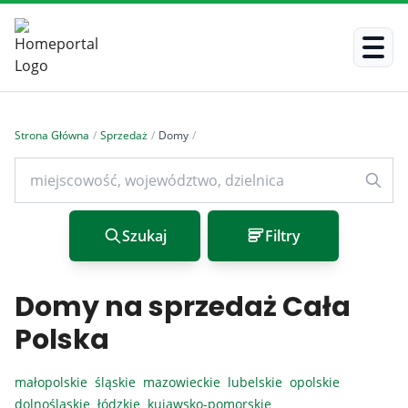
Strona Główna
/
Sprzedaż
/
Domy
/
Szukaj
Filtry
Domy na sprzedaż Cała
Polska
małopolskie
śląskie
mazowieckie
lubelskie
opolskie
dolnośląskie
łódzkie
kujawsko-pomorskie