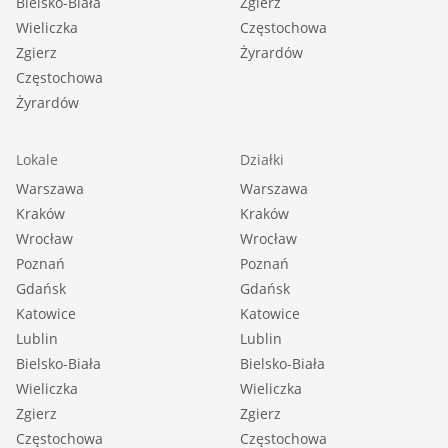
Bielsko-Biała
Zgierz
Wieliczka
Częstochowa
Zgierz
Żyrardów
Częstochowa
Żyrardów
Lokale
Działki
Warszawa
Warszawa
Kraków
Kraków
Wrocław
Wrocław
Poznań
Poznań
Gdańsk
Gdańsk
Katowice
Katowice
Lublin
Lublin
Bielsko-Biała
Bielsko-Biała
Wieliczka
Wieliczka
Zgierz
Zgierz
Częstochowa
Częstochowa