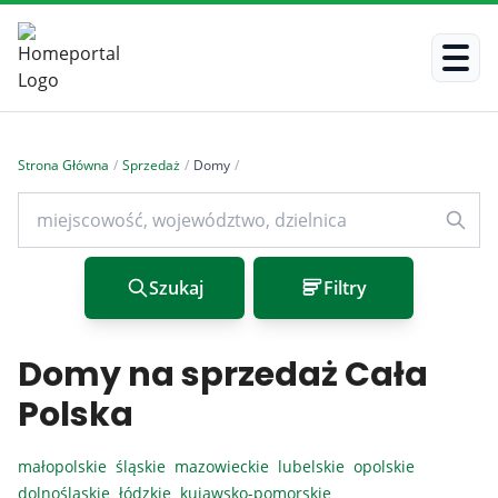
Strona Główna
/
Sprzedaż
/
Domy
/
Szukaj
Filtry
Domy na sprzedaż Cała
Polska
małopolskie
śląskie
mazowieckie
lubelskie
opolskie
dolnośląskie
łódzkie
kujawsko-pomorskie