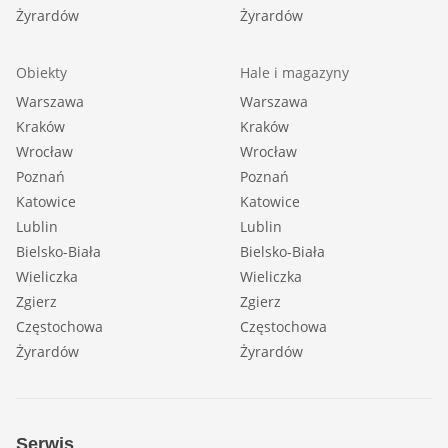
Żyrardów
Żyrardów
Obiekty
Hale i magazyny
Warszawa
Warszawa
Kraków
Kraków
Wrocław
Wrocław
Poznań
Poznań
Katowice
Katowice
Lublin
Lublin
Bielsko-Biała
Bielsko-Biała
Wieliczka
Wieliczka
Zgierz
Zgierz
Częstochowa
Częstochowa
Żyrardów
Żyrardów
Serwis