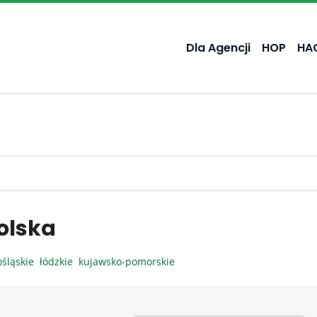
Dla Agencji
HOP
HA
olska
ośląskie
łódzkie
kujawsko-pomorskie