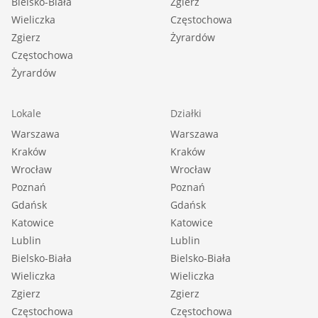
Bielsko-Biała
Zgierz
Wieliczka
Częstochowa
Zgierz
Żyrardów
Częstochowa
Żyrardów
Lokale
Działki
Warszawa
Warszawa
Kraków
Kraków
Wrocław
Wrocław
Poznań
Poznań
Gdańsk
Gdańsk
Katowice
Katowice
Lublin
Lublin
Bielsko-Biała
Bielsko-Biała
Wieliczka
Wieliczka
Zgierz
Zgierz
Częstochowa
Częstochowa