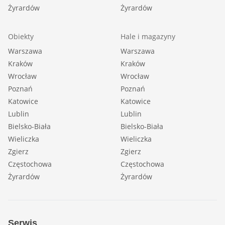
Żyrardów
Żyrardów
Obiekty
Hale i magazyny
Warszawa
Warszawa
Kraków
Kraków
Wrocław
Wrocław
Poznań
Poznań
Katowice
Katowice
Lublin
Lublin
Bielsko-Biała
Bielsko-Biała
Wieliczka
Wieliczka
Zgierz
Zgierz
Częstochowa
Częstochowa
Żyrardów
Żyrardów
Serwis