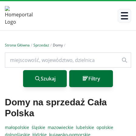
Strona Główna
/
Sprzedaż
/
Domy
/
Szukaj
Filtry
Domy na sprzedaż Cała
Polska
małopolskie
śląskie
mazowieckie
lubelskie
opolskie
dolnośląskie
łódzkie
kujawsko-pomorskie