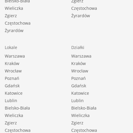
Bielsko-Biała
Zgierz
Wieliczka
Częstochowa
Zgierz
Żyrardów
Częstochowa
Żyrardów
Lokale
Działki
Warszawa
Warszawa
Kraków
Kraków
Wrocław
Wrocław
Poznań
Poznań
Gdańsk
Gdańsk
Katowice
Katowice
Lublin
Lublin
Bielsko-Biała
Bielsko-Biała
Wieliczka
Wieliczka
Zgierz
Zgierz
Częstochowa
Częstochowa