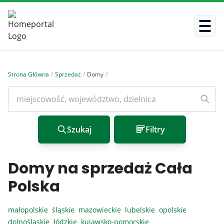
Strona Główna
/
Sprzedaż
/
Domy
/
Szukaj
Filtry
Domy na sprzedaż Cała
Polska
małopolskie
śląskie
mazowieckie
lubelskie
opolskie
dolnośląskie
łódzkie
kujawsko-pomorskie