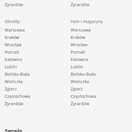
Żyrardów
Żyrardów
Obiekty
Hale i magazyny
Warszawa
Warszawa
Kraków
Kraków
Wrocław
Wrocław
Poznań
Poznań
Katowice
Katowice
Lublin
Lublin
Bielsko-Biała
Bielsko-Biała
Wieliczka
Wieliczka
Zgierz
Zgierz
Częstochowa
Częstochowa
Żyrardów
Żyrardów
Serwis