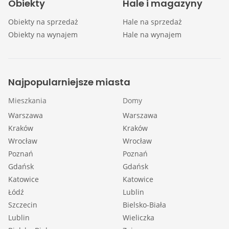
Obiekty
Hale i magazyny
Obiekty na sprzedaż
Hale na sprzedaż
Obiekty na wynajem
Hale na wynajem
Najpopularniejsze miasta
Mieszkania
Domy
Warszawa
Warszawa
Kraków
Kraków
Wrocław
Wrocław
Poznań
Poznań
Gdańsk
Gdańsk
Katowice
Katowice
Łódź
Lublin
Szczecin
Bielsko-Biała
Lublin
Wieliczka