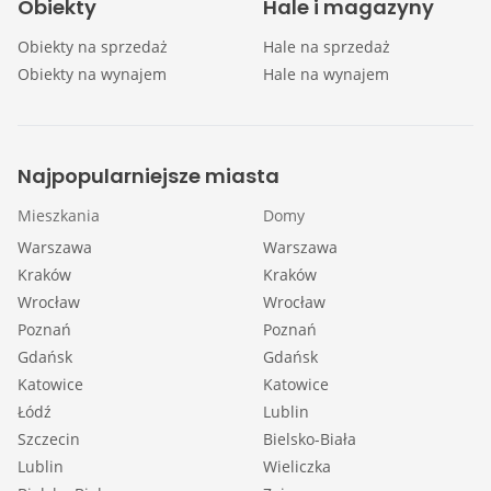
Obiekty
Hale i magazyny
Obiekty na sprzedaż
Hale na sprzedaż
Obiekty na wynajem
Hale na wynajem
Najpopularniejsze miasta
Mieszkania
Domy
Warszawa
Warszawa
Kraków
Kraków
Wrocław
Wrocław
Poznań
Poznań
Gdańsk
Gdańsk
Katowice
Katowice
Łódź
Lublin
Szczecin
Bielsko-Biała
Lublin
Wieliczka