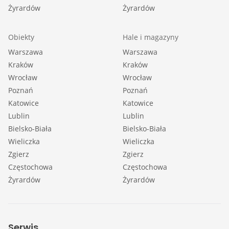
Żyrardów
Żyrardów
Obiekty
Hale i magazyny
Warszawa
Warszawa
Kraków
Kraków
Wrocław
Wrocław
Poznań
Poznań
Katowice
Katowice
Lublin
Lublin
Bielsko-Biała
Bielsko-Biała
Wieliczka
Wieliczka
Zgierz
Zgierz
Częstochowa
Częstochowa
Żyrardów
Żyrardów
Serwis