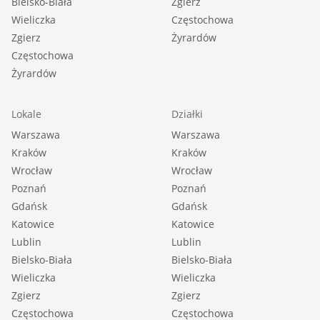
Bielsko-Biała
Zgierz
Wieliczka
Częstochowa
Zgierz
Żyrardów
Częstochowa
Żyrardów
Lokale
Działki
Warszawa
Warszawa
Kraków
Kraków
Wrocław
Wrocław
Poznań
Poznań
Gdańsk
Gdańsk
Katowice
Katowice
Lublin
Lublin
Bielsko-Biała
Bielsko-Biała
Wieliczka
Wieliczka
Zgierz
Zgierz
Częstochowa
Częstochowa