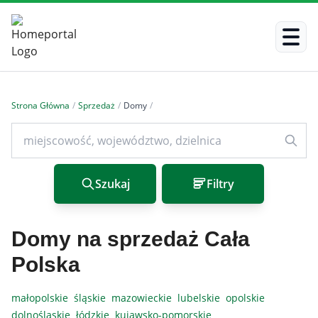
Strona Główna
/
Sprzedaż
/
Domy
/
Szukaj
Filtry
Domy na sprzedaż Cała
Polska
małopolskie
śląskie
mazowieckie
lubelskie
opolskie
dolnośląskie
łódzkie
kujawsko-pomorskie