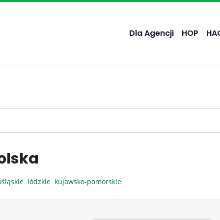
Dla Agencji
HOP
HA
olska
ośląskie
łódzkie
kujawsko-pomorskie