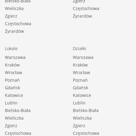
Bielsko-Biała
Zgierz
Wieliczka
Częstochowa
Zgierz
Żyrardów
Częstochowa
Żyrardów
Lokale
Działki
Warszawa
Warszawa
Kraków
Kraków
Wrocław
Wrocław
Poznań
Poznań
Gdańsk
Gdańsk
Katowice
Katowice
Lublin
Lublin
Bielsko-Biała
Bielsko-Biała
Wieliczka
Wieliczka
Zgierz
Zgierz
Częstochowa
Częstochowa