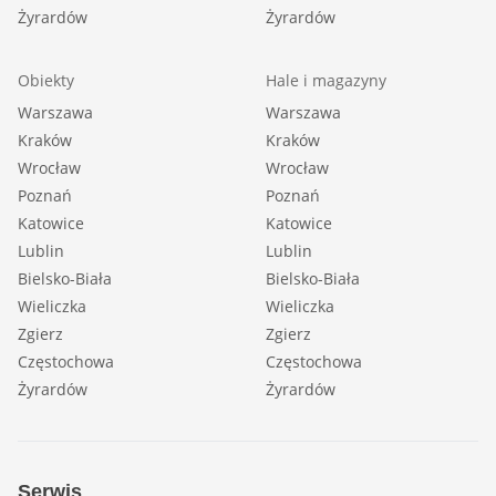
Żyrardów
Żyrardów
Obiekty
Hale i magazyny
Warszawa
Warszawa
Kraków
Kraków
Wrocław
Wrocław
Poznań
Poznań
Katowice
Katowice
Lublin
Lublin
Bielsko-Biała
Bielsko-Biała
Wieliczka
Wieliczka
Zgierz
Zgierz
Częstochowa
Częstochowa
Żyrardów
Żyrardów
Serwis