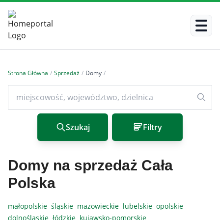
Strona Główna
/
Sprzedaż
/
Domy
/
Szukaj
Filtry
Domy na sprzedaż Cała
Polska
małopolskie
śląskie
mazowieckie
lubelskie
opolskie
dolnośląskie
łódzkie
kujawsko-pomorskie