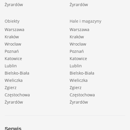
Żyrardów
Żyrardów
Obiekty
Hale i magazyny
Warszawa
Warszawa
Kraków
Kraków
Wrocław
Wrocław
Poznań
Poznań
Katowice
Katowice
Lublin
Lublin
Bielsko-Biała
Bielsko-Biała
Wieliczka
Wieliczka
Zgierz
Zgierz
Częstochowa
Częstochowa
Żyrardów
Żyrardów
Serwis