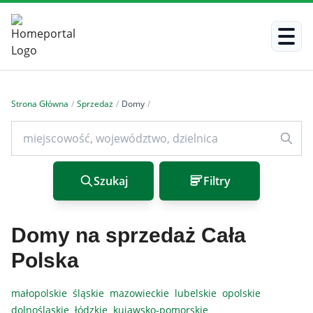
Strona Główna
/
Sprzedaż
/
Domy
/
Szukaj
Filtry
Domy na sprzedaż Cała
Polska
małopolskie
śląskie
mazowieckie
lubelskie
opolskie
dolnośląskie
łódzkie
kujawsko-pomorskie