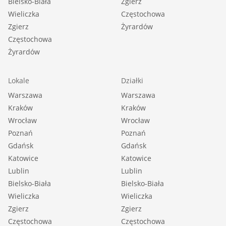
Bielsko-Biała
Zgierz
Wieliczka
Częstochowa
Zgierz
Żyrardów
Częstochowa
Żyrardów
Lokale
Działki
Warszawa
Warszawa
Kraków
Kraków
Wrocław
Wrocław
Poznań
Poznań
Gdańsk
Gdańsk
Katowice
Katowice
Lublin
Lublin
Bielsko-Biała
Bielsko-Biała
Wieliczka
Wieliczka
Zgierz
Zgierz
Częstochowa
Częstochowa