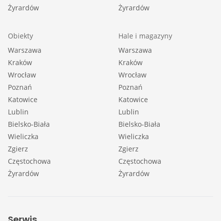
Żyrardów
Żyrardów
Obiekty
Hale i magazyny
Warszawa
Warszawa
Kraków
Kraków
Wrocław
Wrocław
Poznań
Poznań
Katowice
Katowice
Lublin
Lublin
Bielsko-Biała
Bielsko-Biała
Wieliczka
Wieliczka
Zgierz
Zgierz
Częstochowa
Częstochowa
Żyrardów
Żyrardów
Serwis