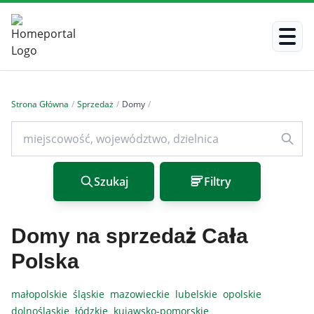
Strona Główna
/
Sprzedaż
/
Domy
/
Szukaj
Filtry
Domy na sprzedaż Cała
Polska
małopolskie
śląskie
mazowieckie
lubelskie
opolskie
dolnośląskie
łódzkie
kujawsko-pomorskie