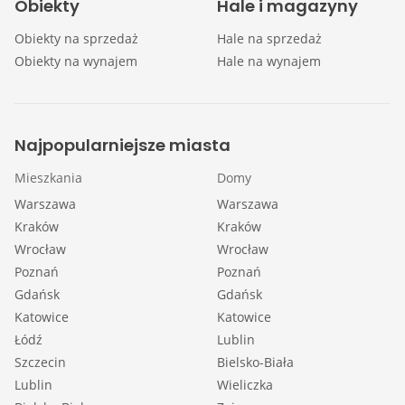
Obiekty
Hale i magazyny
Obiekty na sprzedaż
Hale na sprzedaż
Obiekty na wynajem
Hale na wynajem
Najpopularniejsze miasta
Mieszkania
Domy
Warszawa
Warszawa
Kraków
Kraków
Wrocław
Wrocław
Poznań
Poznań
Gdańsk
Gdańsk
Katowice
Katowice
Łódź
Lublin
Szczecin
Bielsko-Biała
Lublin
Wieliczka