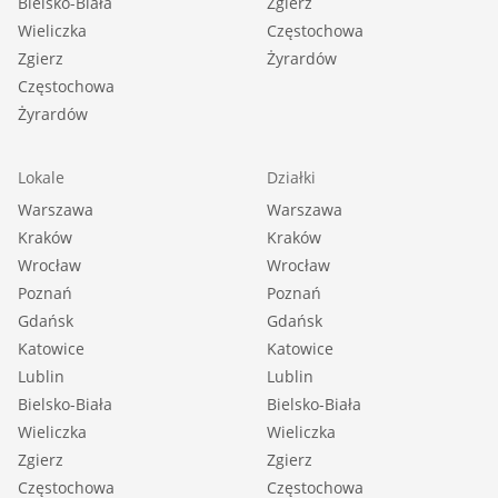
Bielsko-Biała
Zgierz
Wieliczka
Częstochowa
Zgierz
Żyrardów
Częstochowa
Żyrardów
Lokale
Działki
Warszawa
Warszawa
Kraków
Kraków
Wrocław
Wrocław
Poznań
Poznań
Gdańsk
Gdańsk
Katowice
Katowice
Lublin
Lublin
Bielsko-Biała
Bielsko-Biała
Wieliczka
Wieliczka
Zgierz
Zgierz
Częstochowa
Częstochowa