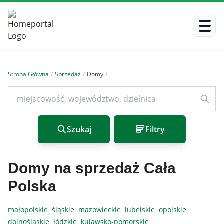
Strona Główna
/
Sprzedaż
/
Domy
/
Szukaj
Filtry
Domy na sprzedaż Cała
Polska
małopolskie
śląskie
mazowieckie
lubelskie
opolskie
dolnośląskie
łódzkie
kujawsko-pomorskie