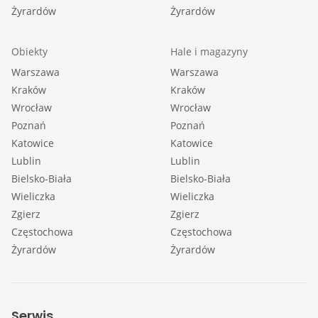
Żyrardów
Żyrardów
Obiekty
Hale i magazyny
Warszawa
Warszawa
Kraków
Kraków
Wrocław
Wrocław
Poznań
Poznań
Katowice
Katowice
Lublin
Lublin
Bielsko-Biała
Bielsko-Biała
Wieliczka
Wieliczka
Zgierz
Zgierz
Częstochowa
Częstochowa
Żyrardów
Żyrardów
Serwis