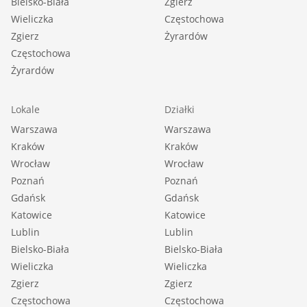
Bielsko-Biała
Zgierz
Wieliczka
Częstochowa
Zgierz
Żyrardów
Częstochowa
Żyrardów
Lokale
Działki
Warszawa
Warszawa
Kraków
Kraków
Wrocław
Wrocław
Poznań
Poznań
Gdańsk
Gdańsk
Katowice
Katowice
Lublin
Lublin
Bielsko-Biała
Bielsko-Biała
Wieliczka
Wieliczka
Zgierz
Zgierz
Częstochowa
Częstochowa