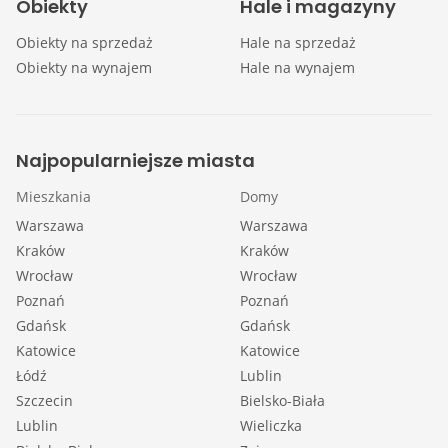
Obiekty
Hale i magazyny
Obiekty na sprzedaż
Hale na sprzedaż
Obiekty na wynajem
Hale na wynajem
Najpopularniejsze miasta
Mieszkania
Domy
Warszawa
Warszawa
Kraków
Kraków
Wrocław
Wrocław
Poznań
Poznań
Gdańsk
Gdańsk
Katowice
Katowice
Łódź
Lublin
Szczecin
Bielsko-Biała
Lublin
Wieliczka