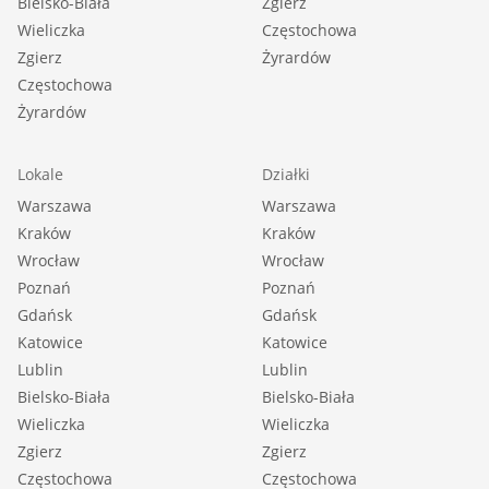
Bielsko-Biała
Zgierz
Wieliczka
Częstochowa
Zgierz
Żyrardów
Częstochowa
Żyrardów
Lokale
Działki
Warszawa
Warszawa
Kraków
Kraków
Wrocław
Wrocław
Poznań
Poznań
Gdańsk
Gdańsk
Katowice
Katowice
Lublin
Lublin
Bielsko-Biała
Bielsko-Biała
Wieliczka
Wieliczka
Zgierz
Zgierz
Częstochowa
Częstochowa