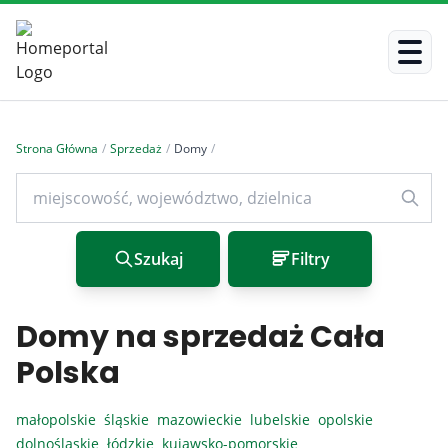
Strona Główna
/
Sprzedaż
/
Domy
/
Szukaj
Filtry
Domy na sprzedaż Cała
Polska
małopolskie
śląskie
mazowieckie
lubelskie
opolskie
dolnośląskie
łódzkie
kujawsko-pomorskie