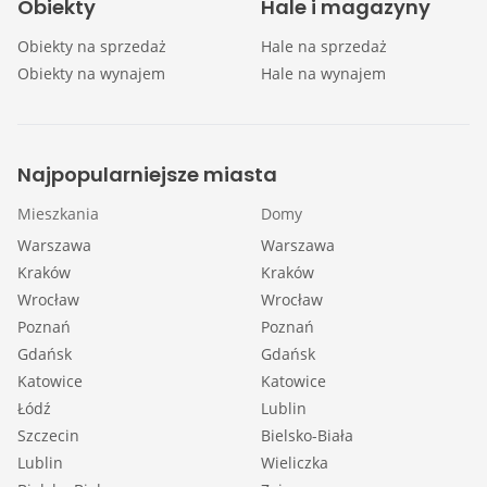
Obiekty
Hale i magazyny
Obiekty na sprzedaż
Hale na sprzedaż
Obiekty na wynajem
Hale na wynajem
Najpopularniejsze miasta
Mieszkania
Domy
Warszawa
Warszawa
Kraków
Kraków
Wrocław
Wrocław
Poznań
Poznań
Gdańsk
Gdańsk
Katowice
Katowice
Łódź
Lublin
Szczecin
Bielsko-Biała
Lublin
Wieliczka