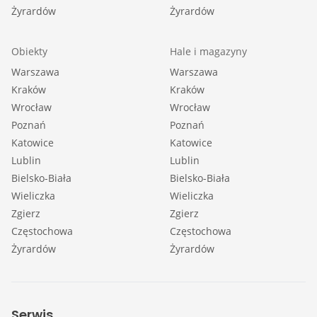
Żyrardów
Żyrardów
Obiekty
Hale i magazyny
Warszawa
Warszawa
Kraków
Kraków
Wrocław
Wrocław
Poznań
Poznań
Katowice
Katowice
Lublin
Lublin
Bielsko-Biała
Bielsko-Biała
Wieliczka
Wieliczka
Zgierz
Zgierz
Częstochowa
Częstochowa
Żyrardów
Żyrardów
Serwis