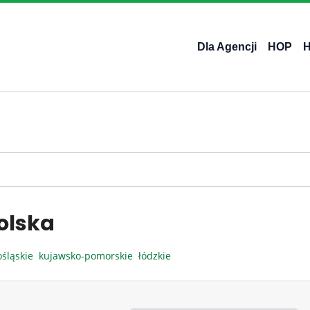
Dla Agencji
HOP
olska
ośląskie
kujawsko-pomorskie
łódzkie