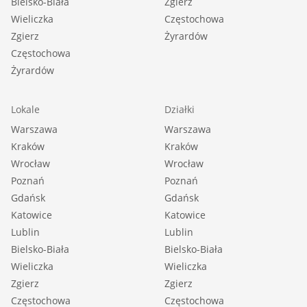
Bielsko-Biała
Zgierz
Wieliczka
Częstochowa
Zgierz
Żyrardów
Częstochowa
Żyrardów
Lokale
Działki
Warszawa
Warszawa
Kraków
Kraków
Wrocław
Wrocław
Poznań
Poznań
Gdańsk
Gdańsk
Katowice
Katowice
Lublin
Lublin
Bielsko-Biała
Bielsko-Biała
Wieliczka
Wieliczka
Zgierz
Zgierz
Częstochowa
Częstochowa