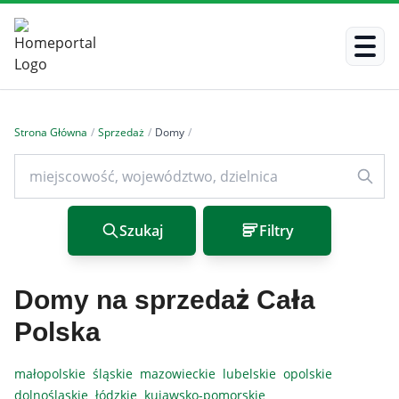
Strona Główna
/
Sprzedaż
/
Domy
/
Szukaj
Filtry
Domy na sprzedaż Cała
Polska
małopolskie
śląskie
mazowieckie
lubelskie
opolskie
dolnośląskie
łódzkie
kujawsko-pomorskie