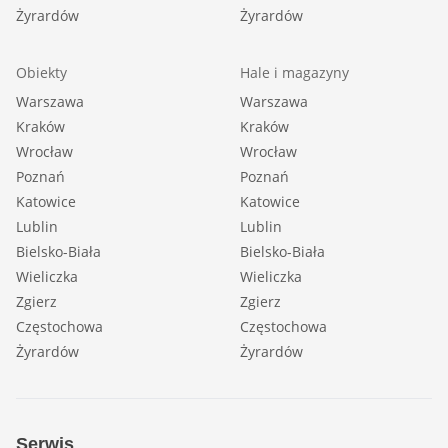
Żyrardów
Żyrardów
Obiekty
Hale i magazyny
Warszawa
Warszawa
Kraków
Kraków
Wrocław
Wrocław
Poznań
Poznań
Katowice
Katowice
Lublin
Lublin
Bielsko-Biała
Bielsko-Biała
Wieliczka
Wieliczka
Zgierz
Zgierz
Częstochowa
Częstochowa
Żyrardów
Żyrardów
Serwis