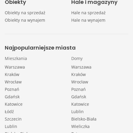
Obiekty
Hale i magazyny
Obiekty na sprzedaż
Hale na sprzedaż
Obiekty na wynajem
Hale na wynajem
Najpopularniejsze miasta
Mieszkania
Domy
Warszawa
Warszawa
Kraków
Kraków
Wrocław
Wrocław
Poznań
Poznań
Gdańsk
Gdańsk
Katowice
Katowice
Łódź
Lublin
Szczecin
Bielsko-Biała
Lublin
Wieliczka