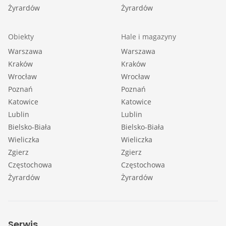
Żyrardów
Żyrardów
Obiekty
Hale i magazyny
Warszawa
Warszawa
Kraków
Kraków
Wrocław
Wrocław
Poznań
Poznań
Katowice
Katowice
Lublin
Lublin
Bielsko-Biała
Bielsko-Biała
Wieliczka
Wieliczka
Zgierz
Zgierz
Częstochowa
Częstochowa
Żyrardów
Żyrardów
Serwis