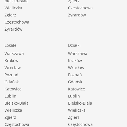
Bielsko-Biała
Zgierz
Wieliczka
Częstochowa
Zgierz
Żyrardów
Częstochowa
Żyrardów
Lokale
Działki
Warszawa
Warszawa
Kraków
Kraków
Wrocław
Wrocław
Poznań
Poznań
Gdańsk
Gdańsk
Katowice
Katowice
Lublin
Lublin
Bielsko-Biała
Bielsko-Biała
Wieliczka
Wieliczka
Zgierz
Zgierz
Częstochowa
Częstochowa