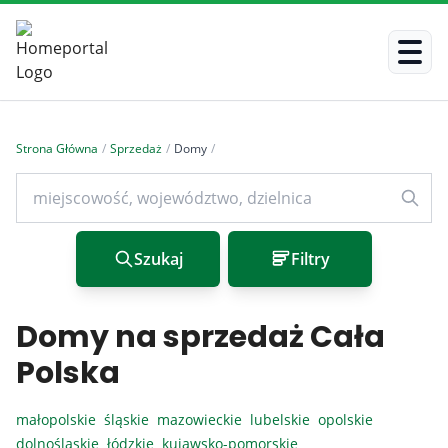
Strona Główna
/
Sprzedaż
/
Domy
/
Szukaj
Filtry
Domy na sprzedaż Cała
Polska
małopolskie
śląskie
mazowieckie
lubelskie
opolskie
dolnośląskie
łódzkie
kujawsko-pomorskie