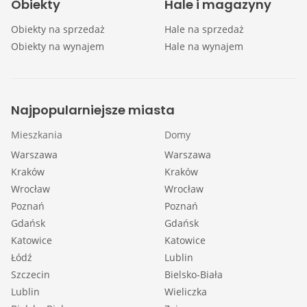
Obiekty
Hale i magazyny
Obiekty na sprzedaż
Hale na sprzedaż
Obiekty na wynajem
Hale na wynajem
Najpopularniejsze miasta
Mieszkania
Domy
Warszawa
Warszawa
Kraków
Kraków
Wrocław
Wrocław
Poznań
Poznań
Gdańsk
Gdańsk
Katowice
Katowice
Łódź
Lublin
Szczecin
Bielsko-Biała
Lublin
Wieliczka