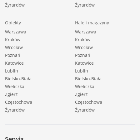
Żyrardów
Żyrardów
Obiekty
Hale i magazyny
Warszawa
Warszawa
Kraków
Kraków
Wrocław
Wrocław
Poznań
Poznań
Katowice
Katowice
Lublin
Lublin
Bielsko-Biała
Bielsko-Biała
Wieliczka
Wieliczka
Zgierz
Zgierz
Częstochowa
Częstochowa
Żyrardów
Żyrardów
Serwis