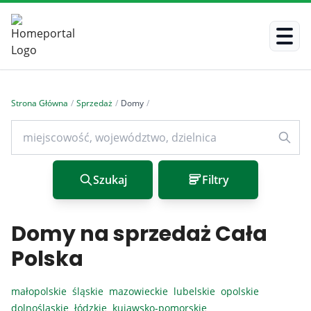
Strona Główna
/
Sprzedaż
/
Domy
/
Szukaj
Filtry
Domy na sprzedaż Cała
Polska
małopolskie
śląskie
mazowieckie
lubelskie
opolskie
dolnośląskie
łódzkie
kujawsko-pomorskie