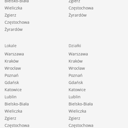
Bielsko-Biała
Zgierz
Wieliczka
Częstochowa
Zgierz
Żyrardów
Częstochowa
Żyrardów
Lokale
Działki
Warszawa
Warszawa
Kraków
Kraków
Wrocław
Wrocław
Poznań
Poznań
Gdańsk
Gdańsk
Katowice
Katowice
Lublin
Lublin
Bielsko-Biała
Bielsko-Biała
Wieliczka
Wieliczka
Zgierz
Zgierz
Częstochowa
Częstochowa