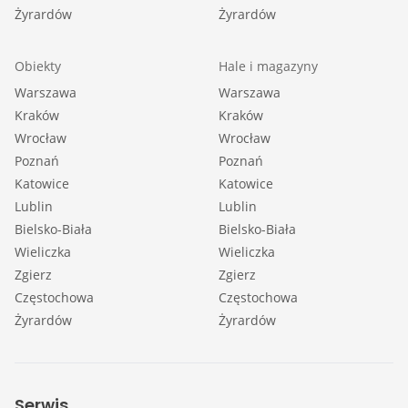
Żyrardów
Żyrardów
Obiekty
Hale i magazyny
Warszawa
Warszawa
Kraków
Kraków
Wrocław
Wrocław
Poznań
Poznań
Katowice
Katowice
Lublin
Lublin
Bielsko-Biała
Bielsko-Biała
Wieliczka
Wieliczka
Zgierz
Zgierz
Częstochowa
Częstochowa
Żyrardów
Żyrardów
Serwis