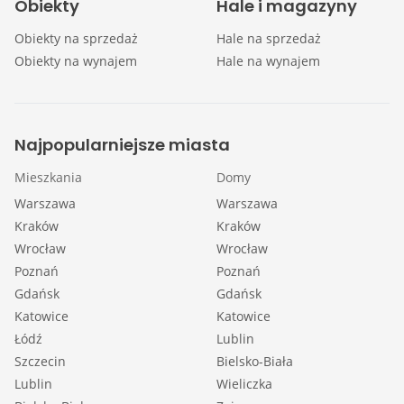
Obiekty
Hale i magazyny
Obiekty na sprzedaż
Hale na sprzedaż
Obiekty na wynajem
Hale na wynajem
Najpopularniejsze miasta
Mieszkania
Domy
Warszawa
Warszawa
Kraków
Kraków
Wrocław
Wrocław
Poznań
Poznań
Gdańsk
Gdańsk
Katowice
Katowice
Łódź
Lublin
Szczecin
Bielsko-Biała
Lublin
Wieliczka