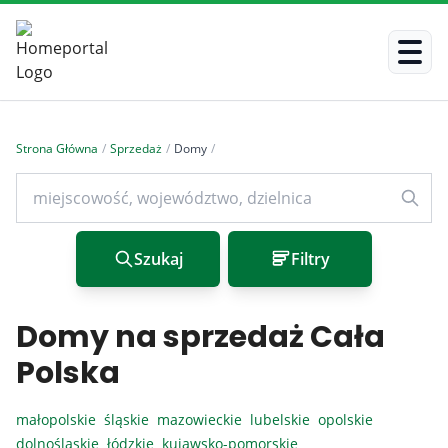
Strona Główna
/
Sprzedaż
/
Domy
/
Szukaj
Filtry
Domy na sprzedaż Cała
Polska
małopolskie
śląskie
mazowieckie
lubelskie
opolskie
dolnośląskie
łódzkie
kujawsko-pomorskie