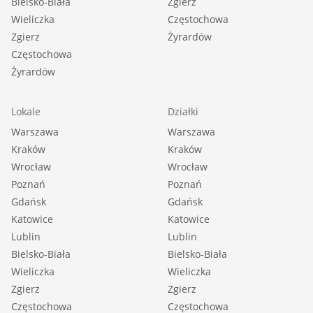
Bielsko-Biała
Zgierz
Wieliczka
Częstochowa
Zgierz
Żyrardów
Częstochowa
Żyrardów
Lokale
Działki
Warszawa
Warszawa
Kraków
Kraków
Wrocław
Wrocław
Poznań
Poznań
Gdańsk
Gdańsk
Katowice
Katowice
Lublin
Lublin
Bielsko-Biała
Bielsko-Biała
Wieliczka
Wieliczka
Zgierz
Zgierz
Częstochowa
Częstochowa