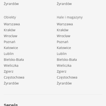
Żyrardów
Żyrardów
Obiekty
Hale i magazyny
Warszawa
Warszawa
Kraków
Kraków
Wrocław
Wrocław
Poznań
Poznań
Katowice
Katowice
Lublin
Lublin
Bielsko-Biała
Bielsko-Biała
Wieliczka
Wieliczka
Zgierz
Zgierz
Częstochowa
Częstochowa
Żyrardów
Żyrardów
Serwis