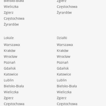
Bielsko-Biała
Zgierz
Wieliczka
Częstochowa
Zgierz
Żyrardów
Częstochowa
Żyrardów
Lokale
Działki
Warszawa
Warszawa
Kraków
Kraków
Wrocław
Wrocław
Poznań
Poznań
Gdańsk
Gdańsk
Katowice
Katowice
Lublin
Lublin
Bielsko-Biała
Bielsko-Biała
Wieliczka
Wieliczka
Zgierz
Zgierz
Częstochowa
Częstochowa