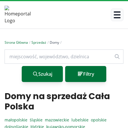
Strona Główna
/
Sprzedaż
/
Domy
/
Szukaj
Filtry
Domy na sprzedaż Cała
Polska
małopolskie
śląskie
mazowieckie
lubelskie
opolskie
dolnośląskie
łódzkie
kujawsko-pomorskie