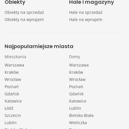
Obiekty
Hale i magazyny
Obiekty na sprzedaż
Hale na sprzedaż
Obiekty na wynajem
Hale na wynajem
Najpopularniejsze miasta
Mieszkania
Domy
Warszawa
Warszawa
Kraków
Kraków
Wrocław
Wrocław
Poznań
Poznań
Gdańsk
Gdańsk
Katowice
Katowice
Łódź
Lublin
Szczecin
Bielsko-Biała
Lublin
Wieliczka