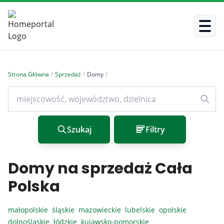
Strona Główna
/
Sprzedaż
/
Domy
/
Szukaj
Filtry
Domy na sprzedaż Cała
Polska
małopolskie
śląskie
mazowieckie
lubelskie
opolskie
dolnośląskie
łódzkie
kujawsko-pomorskie