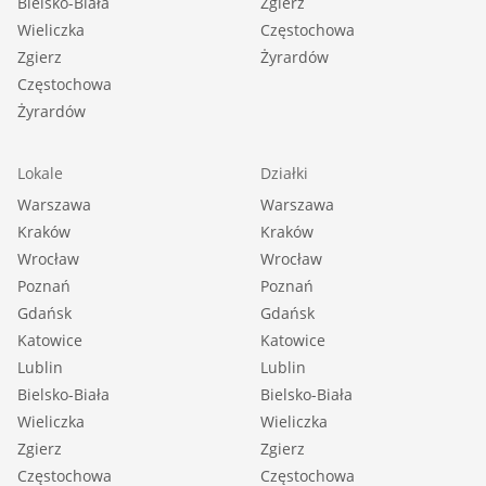
Bielsko-Biała
Zgierz
Wieliczka
Częstochowa
Zgierz
Żyrardów
Częstochowa
Żyrardów
Lokale
Działki
Warszawa
Warszawa
Kraków
Kraków
Wrocław
Wrocław
Poznań
Poznań
Gdańsk
Gdańsk
Katowice
Katowice
Lublin
Lublin
Bielsko-Biała
Bielsko-Biała
Wieliczka
Wieliczka
Zgierz
Zgierz
Częstochowa
Częstochowa