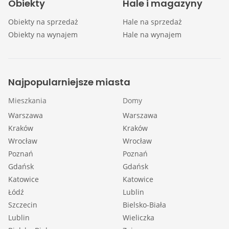
Obiekty
Hale i magazyny
Obiekty na sprzedaż
Hale na sprzedaż
Obiekty na wynajem
Hale na wynajem
Najpopularniejsze miasta
Mieszkania
Domy
Warszawa
Warszawa
Kraków
Kraków
Wrocław
Wrocław
Poznań
Poznań
Gdańsk
Gdańsk
Katowice
Katowice
Łódź
Lublin
Szczecin
Bielsko-Biała
Lublin
Wieliczka