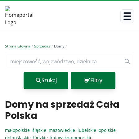
Strona Główna
/
Sprzedaż
/
Domy
/
Szukaj
Filtry
Domy na sprzedaż Cała
Polska
małopolskie
śląskie
mazowieckie
lubelskie
opolskie
dolnośląskie
łódzkie
kujawsko-pomorskie