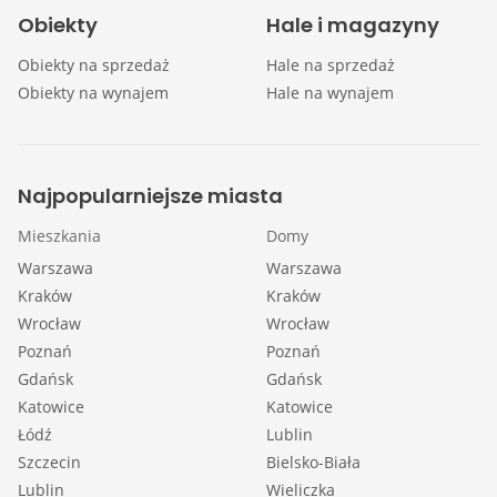
Obiekty
Hale i magazyny
Obiekty na sprzedaż
Hale na sprzedaż
Obiekty na wynajem
Hale na wynajem
Najpopularniejsze miasta
Mieszkania
Domy
Warszawa
Warszawa
Kraków
Kraków
Wrocław
Wrocław
Poznań
Poznań
Gdańsk
Gdańsk
Katowice
Katowice
Łódź
Lublin
Szczecin
Bielsko-Biała
Lublin
Wieliczka