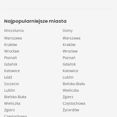
Najpopularniejsze miasta
Mieszkania
Domy
Warszawa
Warszawa
Kraków
Kraków
Wrocław
Wrocław
Poznań
Poznań
Gdańsk
Gdańsk
Katowice
Katowice
Łódź
Lublin
Szczecin
Bielsko-Biała
Lublin
Wieliczka
Bielsko-Biała
Zgierz
Wieliczka
Częstochowa
Zgierz
Żyrardów
Częstochowa