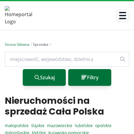
Strona Główna
/
Sprzedaż
/
Szukaj
Filtry
Nieruchomości na
sprzedaż Cała Polska
małopolskie
śląskie
mazowieckie
lubelskie
opolskie
dolnośląskie
łódzkie
kujawsko-pomorskie