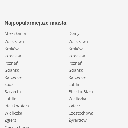
Najpopularniejsze miasta
Mieszkania
Domy
Warszawa
Warszawa
Kraków
Kraków
Wrocław
Wrocław
Poznań
Poznań
Gdańsk
Gdańsk
Katowice
Katowice
Łódź
Lublin
Szczecin
Bielsko-Biała
Lublin
Wieliczka
Bielsko-Biała
Zgierz
Wieliczka
Częstochowa
Zgierz
Żyrardów
Częstochowa