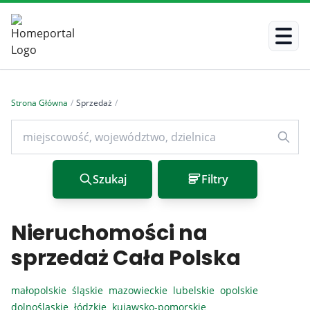
Strona Główna
/
Sprzedaż
/
Szukaj
Filtry
Nieruchomości na
sprzedaż Cała Polska
małopolskie
śląskie
mazowieckie
lubelskie
opolskie
dolnośląskie
łódzkie
kujawsko-pomorskie