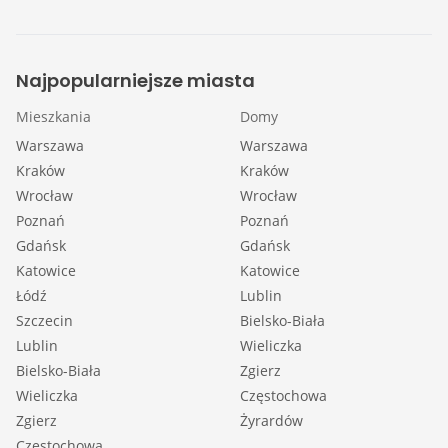
Najpopularniejsze miasta
Mieszkania
Domy
Warszawa
Warszawa
Kraków
Kraków
Wrocław
Wrocław
Poznań
Poznań
Gdańsk
Gdańsk
Katowice
Katowice
Łódź
Lublin
Szczecin
Bielsko-Biała
Lublin
Wieliczka
Bielsko-Biała
Zgierz
Wieliczka
Częstochowa
Zgierz
Żyrardów
Częstochowa