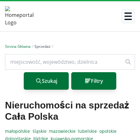
Strona Główna
/
Sprzedaż
/
Szukaj
Filtry
Nieruchomości na sprzedaż
Cała Polska
małopolskie
śląskie
mazowieckie
lubelskie
opolskie
dolnośląskie
łódzkie
kujawsko-pomorskie