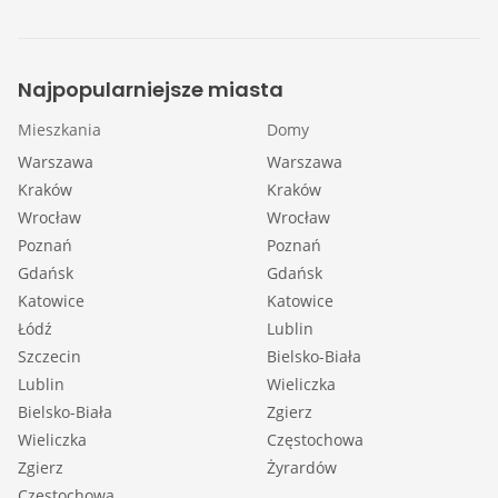
Najpopularniejsze miasta
Mieszkania
Domy
Warszawa
Warszawa
Kraków
Kraków
Wrocław
Wrocław
Poznań
Poznań
Gdańsk
Gdańsk
Katowice
Katowice
Łódź
Lublin
Szczecin
Bielsko-Biała
Lublin
Wieliczka
Bielsko-Biała
Zgierz
Wieliczka
Częstochowa
Zgierz
Żyrardów
Częstochowa