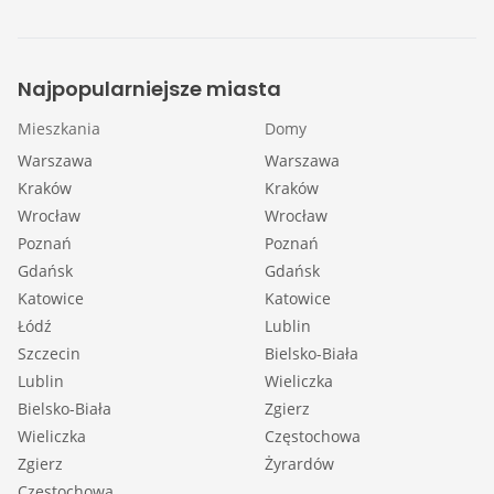
Najpopularniejsze miasta
Mieszkania
Domy
Warszawa
Warszawa
Kraków
Kraków
Wrocław
Wrocław
Poznań
Poznań
Gdańsk
Gdańsk
Katowice
Katowice
Łódź
Lublin
Szczecin
Bielsko-Biała
Lublin
Wieliczka
Bielsko-Biała
Zgierz
Wieliczka
Częstochowa
Zgierz
Żyrardów
Częstochowa