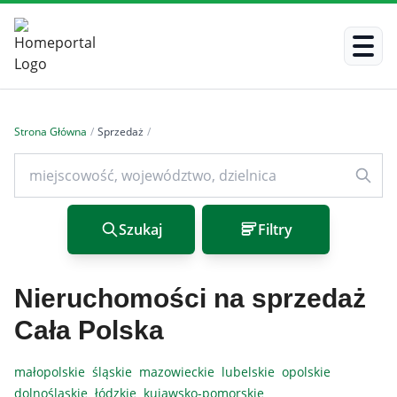
Strona Główna
/
Sprzedaż
/
Szukaj
Filtry
Nieruchomości na sprzedaż
Cała Polska
małopolskie
śląskie
mazowieckie
lubelskie
opolskie
dolnośląskie
łódzkie
kujawsko-pomorskie