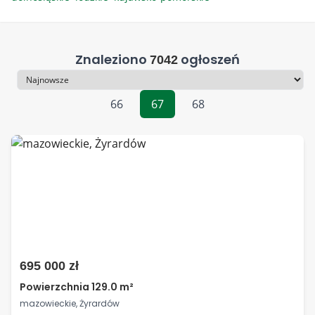
Znaleziono
ogłoszeń
7042
Sortowanie
66
67
68
695 000 zł
Powierzchnia 129.0 m²
mazowieckie, Żyrardów