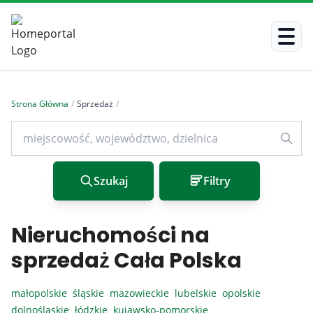
Strona Główna
/
Sprzedaż
/
Szukaj
Filtry
Nieruchomości na
sprzedaż Cała Polska
małopolskie
śląskie
mazowieckie
lubelskie
opolskie
dolnośląskie
łódzkie
kujawsko-pomorskie