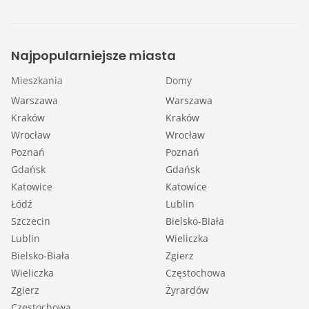
Najpopularniejsze miasta
Mieszkania
Domy
Warszawa
Warszawa
Kraków
Kraków
Wrocław
Wrocław
Poznań
Poznań
Gdańsk
Gdańsk
Katowice
Katowice
Łódź
Lublin
Szczecin
Bielsko-Biała
Lublin
Wieliczka
Bielsko-Biała
Zgierz
Wieliczka
Częstochowa
Zgierz
Żyrardów
Częstochowa