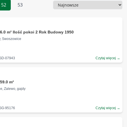
52
53
Sortowanie
ł
6.0 m² Ilość pokoi 2 Rok Budowy 1950
w, Swoszowice
-SD-07943
Czytaj więcej →
59.0 m²
e, Zalewo, gajdy
-SG-95176
Czytaj więcej →