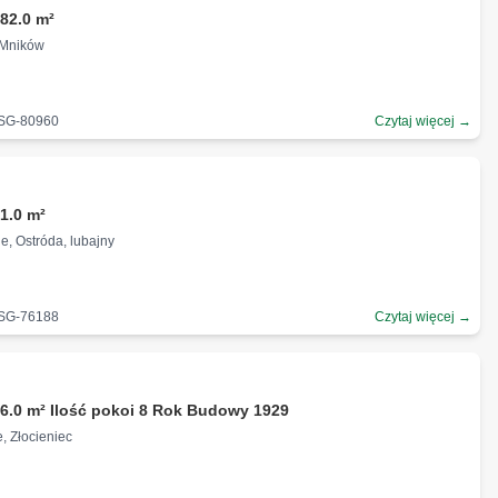
82.0 m²
, Mników
-SG-80960
Czytaj więcej →
1.0 m²
, Ostróda, lubajny
-SG-76188
Czytaj więcej →
ł
6.0 m² Ilość pokoi 8 Rok Budowy 1929
, Złocieniec