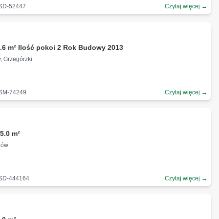
-SD-52447
Czytaj więcej →
.6 m² Ilość pokoi 2 Rok Budowy 2013
, Grzegórzki
-SM-74249
Czytaj więcej →
ł
5.0 m²
dów
-SD-444164
Czytaj więcej →