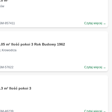
.0 m²
dów
-SM-957411
Czytaj więcej →
.05 m² Ilość pokoi 3 Rok Budowy 1962
w, Krowodrza
-SM-57622
Czytaj więcej →
.3 m² Ilość pokoi 3
-SM-46239
Czytaj więcej →