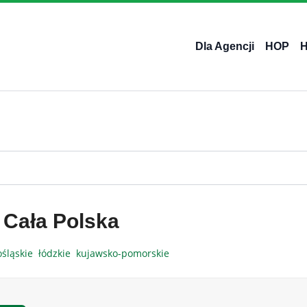
Dla Agencji
HOP
 Cała Polska
ośląskie
łódzkie
kujawsko-pomorskie