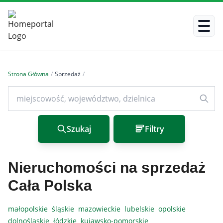
Strona Główna
/
Sprzedaż
/
Szukaj
Filtry
Nieruchomości na sprzedaż
Cała Polska
małopolskie
śląskie
mazowieckie
lubelskie
opolskie
dolnośląskie
łódzkie
kujawsko-pomorskie