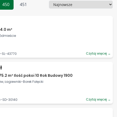
450
451
Sortowanie
4.0 m²
Śródmieście
Czytaj więcej →
3-SL-43770
ł
75.2 m² Ilość pokoi 10 Rok Budowy 1900
ów, Łagiewniki-Borek Fałęcki
Czytaj więcej →
6-SD-30140