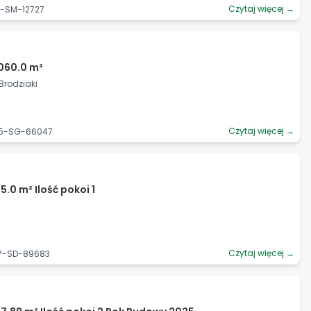
Czytaj więcej →
6-SM-12727
060.0 m²
 Brodziaki
Czytaj więcej →
85-SG-66047
.0 m² Ilość pokoi 1
Czytaj więcej →
27-SD-89683