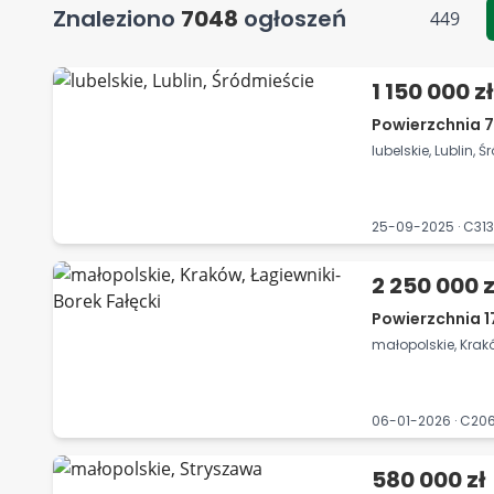
Znaleziono
7048
ogłoszeń
449
1 150 000 zł
Powierzchnia 7
lubelskie, Lublin, 
25-09-2025 · C31
2 250 000 z
Powierzchnia 1
małopolskie, Krak
06-01-2026 · C20
580 000 zł