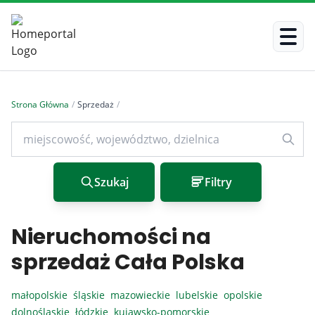
Strona Główna
/
Sprzedaż
/
Szukaj
Filtry
Nieruchomości na
sprzedaż Cała Polska
małopolskie
śląskie
mazowieckie
lubelskie
opolskie
dolnośląskie
łódzkie
kujawsko-pomorskie