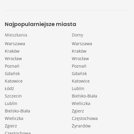
Najpopularniejsze miasta
Mieszkania
Domy
Warszawa
Warszawa
Kraków
Kraków
Wrocław
Wrocław
Poznań
Poznań
Gdańsk
Gdańsk
Katowice
Katowice
Łódź
Lublin
Szczecin
Bielsko-Biała
Lublin
Wieliczka
Bielsko-Biała
Zgierz
Wieliczka
Częstochowa
Zgierz
Żyrardów
Częstochowa