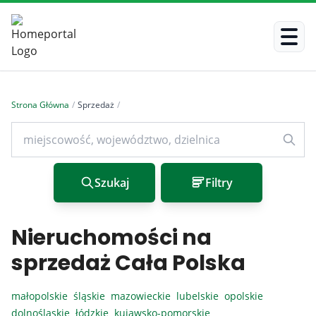
Strona Główna
/
Sprzedaż
/
Szukaj
Filtry
Nieruchomości na
sprzedaż Cała Polska
małopolskie
śląskie
mazowieckie
lubelskie
opolskie
dolnośląskie
łódzkie
kujawsko-pomorskie