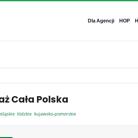
Dla Agencji
HOP
aż Cała Polska
ośląskie
łódzkie
kujawsko-pomorskie