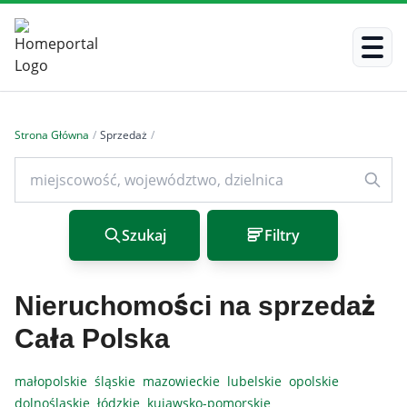
Strona Główna
/
Sprzedaż
/
Szukaj
Filtry
Nieruchomości na sprzedaż
Cała Polska
małopolskie
śląskie
mazowieckie
lubelskie
opolskie
dolnośląskie
łódzkie
kujawsko-pomorskie