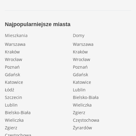
Najpopularniejsze miasta
Mieszkania
Domy
Warszawa
Warszawa
Kraków
Kraków
Wrocław
Wrocław
Poznań
Poznań
Gdańsk
Gdańsk
Katowice
Katowice
Łódź
Lublin
Szczecin
Bielsko-Biała
Lublin
Wieliczka
Bielsko-Biała
Zgierz
Wieliczka
Częstochowa
Zgierz
Żyrardów
Częstochowa