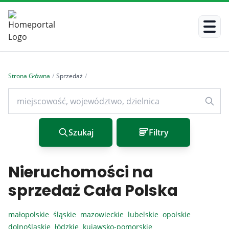
Strona Główna
/
Sprzedaż
/
Szukaj
Filtry
Nieruchomości na
sprzedaż Cała Polska
małopolskie
śląskie
mazowieckie
lubelskie
opolskie
dolnośląskie
łódzkie
kujawsko-pomorskie