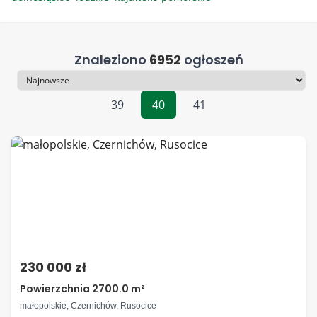
Znaleziono
6952
ogłoszeń
Sortowanie
39
40
41
230 000 zł
Powierzchnia 2700.0 m²
małopolskie, Czernichów, Rusocice