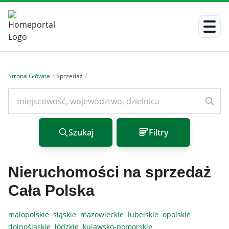
Strona Główna
/
Sprzedaż
/
Szukaj
Filtry
Nieruchomości na sprzedaż
Cała Polska
małopolskie
śląskie
mazowieckie
lubelskie
opolskie
dolnośląskie
łódzkie
kujawsko-pomorskie