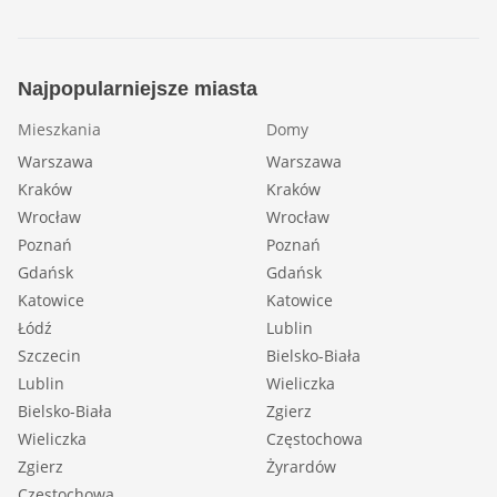
Najpopularniejsze miasta
Mieszkania
Domy
Warszawa
Warszawa
Kraków
Kraków
Wrocław
Wrocław
Poznań
Poznań
Gdańsk
Gdańsk
Katowice
Katowice
Łódź
Lublin
Szczecin
Bielsko-Biała
Lublin
Wieliczka
Bielsko-Biała
Zgierz
Wieliczka
Częstochowa
Zgierz
Żyrardów
Częstochowa