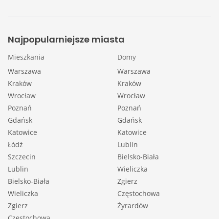
Najpopularniejsze miasta
Mieszkania
Domy
Warszawa
Warszawa
Kraków
Kraków
Wrocław
Wrocław
Poznań
Poznań
Gdańsk
Gdańsk
Katowice
Katowice
Łódź
Lublin
Szczecin
Bielsko-Biała
Lublin
Wieliczka
Bielsko-Biała
Zgierz
Wieliczka
Częstochowa
Zgierz
Żyrardów
Częstochowa