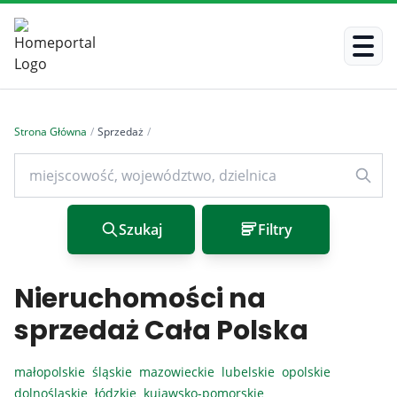
Strona Główna
/
Sprzedaż
/
Szukaj
Filtry
Nieruchomości na
sprzedaż Cała Polska
małopolskie
śląskie
mazowieckie
lubelskie
opolskie
dolnośląskie
łódzkie
kujawsko-pomorskie