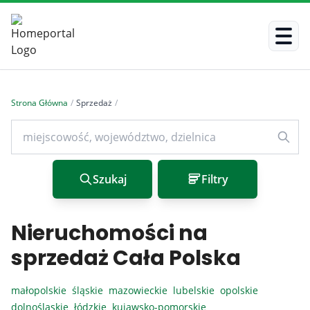
Strona Główna
/
Sprzedaż
/
Szukaj
Filtry
Nieruchomości na
sprzedaż Cała Polska
małopolskie
śląskie
mazowieckie
lubelskie
opolskie
dolnośląskie
łódzkie
kujawsko-pomorskie