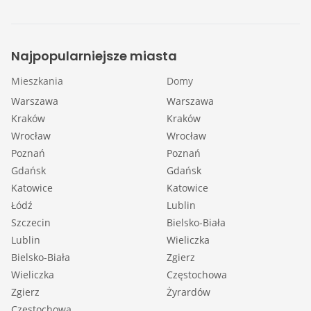
Najpopularniejsze miasta
Mieszkania
Domy
Warszawa
Warszawa
Kraków
Kraków
Wrocław
Wrocław
Poznań
Poznań
Gdańsk
Gdańsk
Katowice
Katowice
Łódź
Lublin
Szczecin
Bielsko-Biała
Lublin
Wieliczka
Bielsko-Biała
Zgierz
Wieliczka
Częstochowa
Zgierz
Żyrardów
Częstochowa